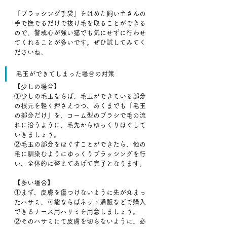
「ブラッシング手袋」をはめた飼い主さんの
手で撫でるだけで抜け毛を取ることができる
ので、警戒心が強い猫でも気にせずに行わせ
てくれることが多いです。ぜひ試してみてく
ださいね。
毛玉ができてしまった場合の対策
【少しの場合】
①少しの毛玉ならば、毛玉ができている部分
の根元を軽く押さえつつ、あくまでも「毛玉
の部分だけ」を、コーム型のブラシで毛の流
れに沿うように、毛先からゆっくりほぐして
いきましょう。
②毛玉の部分をほぐすことができたら、他の
毛に馴染むようにゆっくりブラッシングを行
い、全体的に整えてあげて完了となります。
【多い場合】
①まず、皮膚を傷つけないように先が丸まっ
たハサミ、可能ならばネット通販などで購入
できるナース用ハサミを用意しましょう。
②そのハサミにて皮膚を切らないように、必