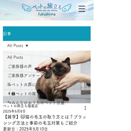
fukushima
記事
All Posts
All Posts
ご家族様の声
ご家族様アンケート
📝ペット火葬についての記事
👨‍🏫ペットの雑学
🐾みんなのおうちのペット供養
ペットの旅立ち福島店
2025年5月8日
【雑学】🐱猫の毛玉の取り方とは？ブラッ
シング方法と事前の毛玉対策もご紹介
更新日：
2025年5月10日