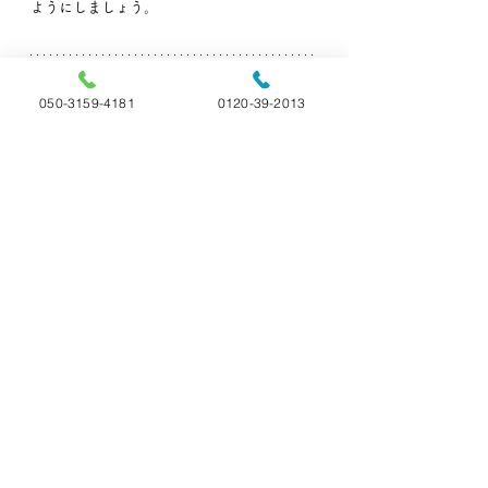
ようにしましょう。
弊社では事前相談も承っております。
050-3159-4181
0120-39-2013
わからないこと・聞いておきたいこと等ござ
いましたら、お気軽にいつでもお電話下さ
い。
🐶ペットの旅立ち福島🐱
📞:050-3159-4181(直通)
📞:0120-39-2013 (フリーダイヤル)
👨‍🏫ペットの雑学
すべて表示
最新記事