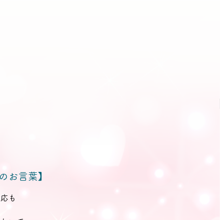
のお言葉】
対応も
も