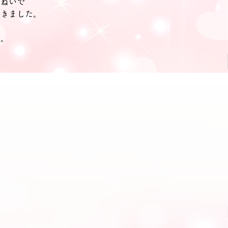
いねいで
できました。
た。