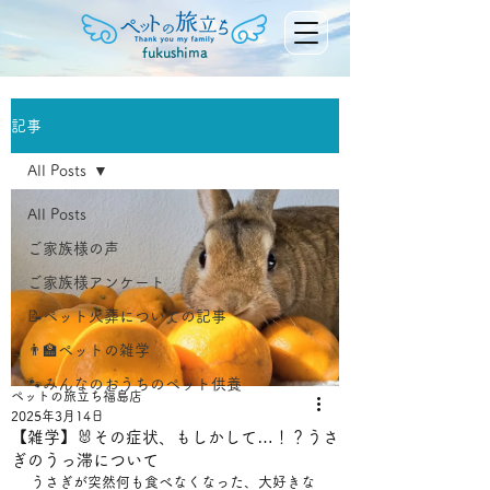
fukushima
記事
All Posts
All Posts
ご家族様の声
ご家族様アンケート
📝ペット火葬についての記事
👨‍🏫ペットの雑学
🐾みんなのおうちのペット供養
ペットの旅立ち福島店
2025年3月14日
【雑学】🐰その症状、もしかして…！？うさ
ぎのうっ滞について
うさぎが突然何も食べなくなった、大好きな