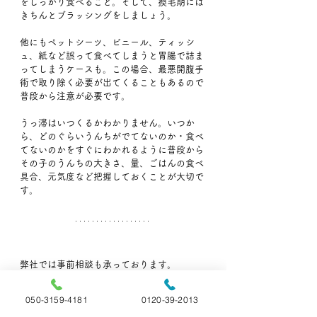
をしっかり食べること。そして、換毛期には
きちんとブラッシングをしましょう。
他にもペットシーツ、ビニール、ティッシ
ュ、紙など誤って食べてしまうと胃腸で詰ま
ってしまうケースも。この場合、最悪開腹手
術で取り除く必要が出てくることもあるので
普段から注意が必要です。
うっ滞はいつくるかわかりません。いつか
ら、どのぐらいうんちがでてないのか・食べ
てないのかをすぐにわかれるように普段から
その子のうんちの大きさ、量、ごはんの食べ
具合、元気度など把握しておくことが大切で
す。
弊社では事前相談も承っております。
わからないこと・聞いておきたいこと等ござ
いましたら、お気軽にいつでもお電話下さ
050-3159-4181
0120-39-2013
い。