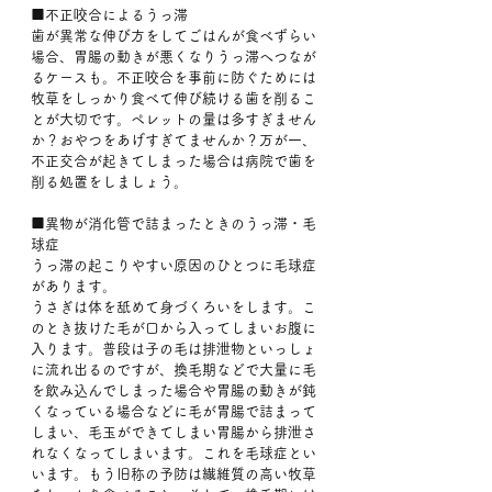
■不正咬合によるうっ滞
歯が異常な伸び方をしてごはんが食べずらい
場合、胃腸の動きが悪くなりうっ滞へつなが
るケースも。不正咬合を事前に防ぐためには
牧草をしっかり食べて伸び続ける歯を削るこ
とが大切です。ペレットの量は多すぎません
か？おやつをあげすぎてませんか？万が一、
不正交合が起きてしまった場合は病院で歯を
削る処置をしましょう。
■異物が消化管で詰まったときのうっ滞・毛
球症
うっ滞の起こりやすい原因のひとつに毛球症
があります。
うさぎは体を舐めて身づくろいをします。こ
のとき抜けた毛が口から入ってしまいお腹に
入ります。普段は子の毛は排泄物といっしょ
に流れ出るのですが、換毛期などで大量に毛
を飲み込んでしまった場合や胃腸の動きが鈍
くなっている場合などに毛が胃腸で詰まって
しまい、毛玉ができてしまい胃腸から排泄さ
れなくなってしまいます。これを毛球症とい
います。もう旧称の予防は繊維質の高い牧草