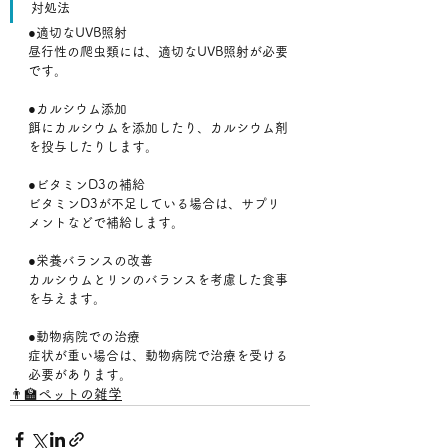
対処法
●適切なUVB照射
昼行性の爬虫類には、適切なUVB照射が必要
です。﻿
●カルシウム添加
餌にカルシウムを添加したり、カルシウム剤
を投与したりします。
●ビタミンD3の補給
ビタミンD3が不足している場合は、サプリ
メントなどで補給します。
●栄養バランスの改善
カルシウムとリンのバランスを考慮した食事
を与えます。﻿
●動物病院での治療
症状が重い場合は、動物病院で治療を受ける
必要があります。
👨‍🏫ペットの雑学