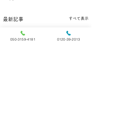
すべて表示
最新記事
050-3159-4181
0120-39-2013
【雑学】🐹ハム
の換毛期、ハゲて
コメント
ら要注意！
ハムスターの「換毛