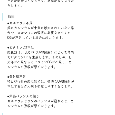
手足が動かなくなったり、感覚がなくなった
りします。
原因
●カルシウム不足
餌にカルシウムが十分に添加されていない場
合や、カルシウムの吸収に必要なビタミン
D3が不足している場合に起こります。﻿
●ビタミンD3不足
爬虫類は、日光浴（UVB照射）によって体内
でビタミンD3を生成します。そのため、日
光浴が不足するとビタミンD3が不足し、カ
ルシウムの吸収が悪くなります。﻿
●紫外線不足
特に昼行性の爬虫類では、適切なUVB照射が
不足するとクル病を発症しやすくなります。﻿
●栄養バランスの偏り
カルシウムとリンのバランスが崩れると、カ
ルシウムの吸収が悪くなります。