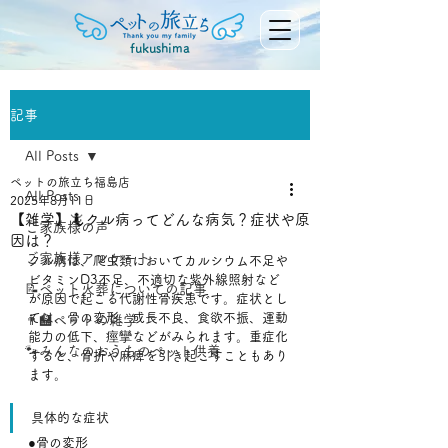
fukushima
記事
All Posts
ペットの旅立ち福島店
All Posts
2025年8月11日
【雑学】🦎クル病ってどんな病気？症状や原
ご家族様の声
因は？
ご家族様アンケート
クル病は、爬虫類においてカルシウム不足や
ビタミンD3不足、不適切な紫外線照射など
📝ペット火葬についての記事
が原因で起こる代謝性骨疾患です。症状とし
ては、骨の変形、成長不良、食欲不振、運動
👨‍🏫ペットの雑学
能力の低下、痙攣などがみられます。重症化
🐾みんなのおうちのペット供養
すると、骨折や麻痺を引き起こすこともあり
ます。﻿
具体的な症状
●骨の変形