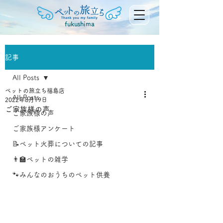
fukushima
記事
All Posts
ペットの旅立ち福島店
All Posts
2022年8月19日
ご家族様の声
ご家族様の声
ご家族様アンケート
📝ペット火葬についての記事
👨‍🏫ペットの雑学
🐾みんなのおうちのペット供養