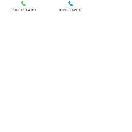
050-3159-4181
0120-39-2013
コメント
令和7年10月一周忌ペ
✉️❁ペットちゃ
コメントを追加…
ットちゃん
メッセージ
選べる4つのプラン 24時間365日受付
ペットのお火葬 ペットセレモニー
ペットの旅立ち福島店
福島県白河市の
〒961-0827 福島県白河市池下9-3
050-3159-4181
0120-39-2013