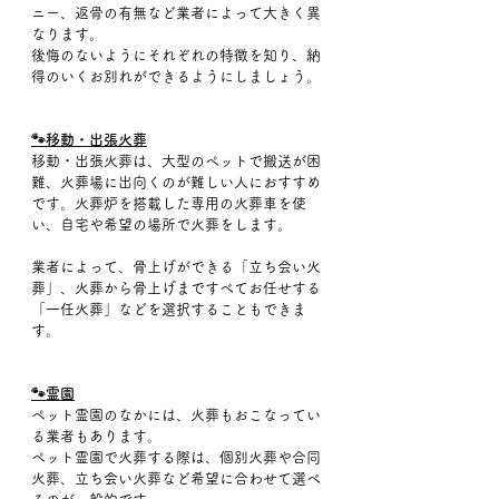
ニー、返骨の有無など業者によって大きく異
なります。
後悔のないようにそれぞれの特徴を知り、納
得のいくお別れができるようにしましょう。
🐾移動・出張火葬
移動・出張火葬は、大型のペットで搬送が困
難、火葬場に出向くのが難しい人におすすめ
です。火葬炉を搭載した専用の火葬車を使
い、自宅や希望の場所で火葬をします。
業者によって、骨上げができる「立ち会い火
葬」、火葬から骨上げまですべてお任せする
「一任火葬」などを選択することもできま
す。
🐾霊園
ペット霊園のなかには、火葬もおこなってい
る業者もあります。
ペット霊園で火葬する際は、個別火葬や合同
火葬、立ち会い火葬など希望に合わせて選べ