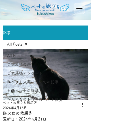
fukushima
記事
All Posts
All Posts
ご家族様の声
ご家族様アンケート
📝ペット火葬についての記事
👨‍🏫ペットの雑学
🐾みんなのおうちのペット供養
ペットの旅立ち福島店
2024年4月15日
📝火葬の依頼先
更新日：
2024年4月21日