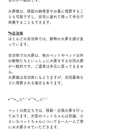
るのが一般的です。
火葬後は、併設の納骨堂やお墓に埋葬するこ
とも可能ですし、自宅に連れて帰って手元で
供養することもできます。
🐾自治体
ほとんどの自治体では、動物の火葬を請け負
っています。
自治体での火葬は、他のペットやペット以外
の動物たちといっしょに火葬をする合同火葬
が一般的です。ご遺骨は手元に戻ってきませ
ん。
火葬後は自治体にもよりますが、共同墓地な
どに埋葬される場合もあります。
•*¨*•.¸¸☆*･ﾟ•*¨*•.¸¸☆*･ﾟ
ペットの旅立ちでは、移動・出張火葬を行っ
ております。大型のペットちゃんは勿論、小
さいなペットちゃんについても一人一人丁寧
にお火葬させていただきます。