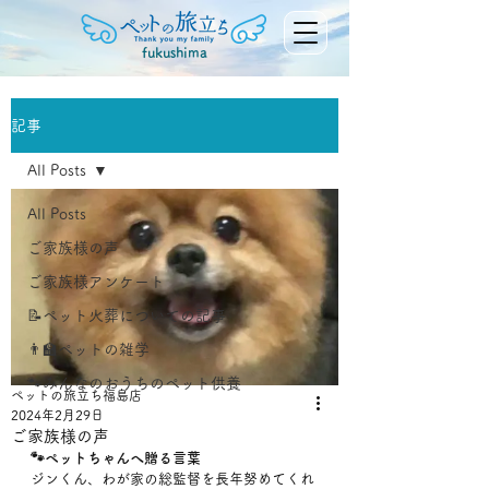
fukushima
記事
All Posts
All Posts
ご家族様の声
ご家族様アンケート
📝ペット火葬についての記事
👨‍🏫ペットの雑学
🐾みんなのおうちのペット供養
ペットの旅立ち福島店
2024年2月29日
ご家族様の声
🐾ペットちゃんへ贈る言葉
ジンくん、わが家の総監督を長年努めてくれ