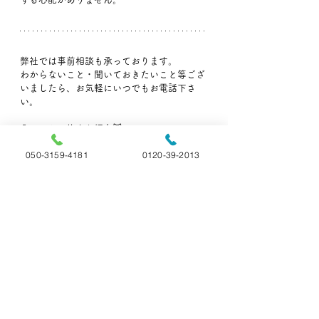
弊社では事前相談も承っております。
わからないこと・聞いておきたいこと等ござ
いましたら、お気軽にいつでもお電話下さ
い。
🐶ペットの旅立ち福島🐱
📞:050-3159-4181(直通)
050-3159-4181
0120-39-2013
📞:0120-39-2013 (フリーダイヤル)
👨‍🏫ペットの雑学
すべて表示
最新記事