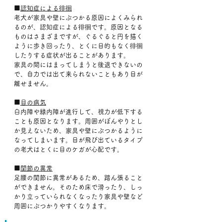
■
認知症による徘徊
老犬が家具や壁にぶつかる原因によくみられ
るのが、認知症による徘徊です。原因となる
ものはさまざまですが、ぐるぐると円を描く
ように歩き回ったり、とくに目的もなく徘徊
したりする症状が出ることがあります。
家具の間にはまってしまうと後退できないの
で、自力では出て来られないこともあり目が
離せません。
■
目の病気
白内障や緑内障が進行して、視力が低下する
ことも原因となります。周囲がぼんやりとし
か見えないため、家具や壁にぶつかるように
なってしまいます。目が飛び出ているタイプ
の老犬はとくに目のケガが心配です。
■
関節の異常
足腰の関節に異常があるため、踏ん張ること
ができません。そのため床で滑ったり、しっ
かり立っていられなくなったり家具や壁など
周囲にぶつかりやすくなります。