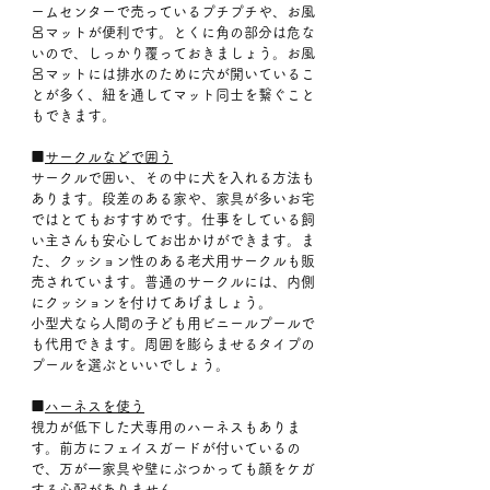
ームセンターで売っているプチプチや、お風
呂マットが便利です。とくに角の部分は危な
いので、しっかり覆っておきましょう。お風
呂マットには排水のために穴が開いているこ
とが多く、紐を通してマット同士を繋ぐこと
もできます。
■
サークルなどで囲う
サークルで囲い、その中に犬を入れる方法も
あります。段差のある家や、家具が多いお宅
ではとてもおすすめです。仕事をしている飼
い主さんも安心してお出かけができます。ま
た、クッション性のある老犬用サークルも販
売されています。普通のサークルには、内側
にクッションを付けてあげましょう。
小型犬なら人間の子ども用ビニールプールで
も代用できます。周囲を膨らませるタイプの
プールを選ぶといいでしょう。
■
ハーネスを使う
視力が低下した犬専用のハーネスもありま
す。前方にフェイスガードが付いているの
で、万が一家具や壁にぶつかっても顔をケガ
する心配がありません。