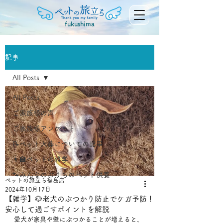
fukushima
記事
All Posts
All Posts
ご家族様の声
ご家族様アンケート
📝ペット火葬についての記事
👨‍🏫ペットの雑学
🐾みんなのおうちのペット供養
ペットの旅立ち福島店
2024年10月17日
【雑学】🐶老犬のぶつかり防止でケガ予防！
安心して過ごすポイントを解説
愛犬が家具や壁にぶつかることが増えると、