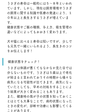
うさぎの寿命は一般的には５～８年といわれ
ています。しかし、現在は飼育環境やうさぎ
の飼育に関する知識や医療の発達により、１
０年以上と長生きするうさぎが増えていま
す。
健康状態やご飯の種類、与え方、衛生管理の
違いなどによってもおおきく変わります。
犬や猫に比べると寿命は短いですが、少しで
も元気で一緒にいられるよう、長生きのコツ
をお伝えします！
健康状態をチェック！
うさぎは体調が悪くてもなかなか見た目では
分らないものです。うさぎは５歳以上で老化
が始まると言われておりその時期から様々な
病気になる可能性が出てきます。病気になっ
ていたとしても、早めの対処をすることによ
り結果が大きく変わることもあります。
また、健康時の我が子の状態を知っておくこ
とはとても大事なことで、病的状態になった
ときの変化が、診断や治療にも影響してくる
ことがあります。