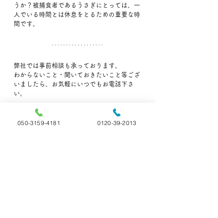
うか？被捕食者であるうさぎにとっては、一
人でいる時間とは休息をとるための重要な時
間です。
弊社では事前相談も承っております。
わからないこと・聞いておきたいこと等ござ
いましたら、お気軽にいつでもお電話下さ
い。
🐶ペットの旅立ち福島🐱
📞:050-3159-4181(直通)
050-3159-4181
0120-39-2013
📞:0120-39-2013 (フリーダイヤル)
👨‍🏫ペットの雑学
すべて表示
最新記事