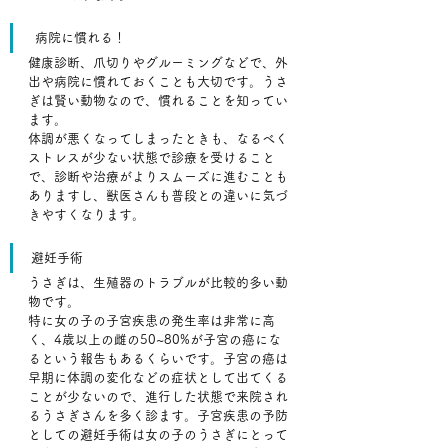
 病院に慣れる！
健康診断、爪切りやグルーミングなどで、外
出や病院に慣れておくことも大切です。うさ
ぎは賢い動物なので、慣れることを知ってい
ます。
体調が悪くなってしまったときも、なるべく
ストレスが少ない状態で診療を受けること
で、診断や治療がよりスムーズに進むことも
ありますし、獣医さんも普段との違いに気づ
きやすくなります。
避妊手術
うさぎは、生殖器のトラブルが比較的多い動
物です。
特に女の子の子宮疾患の発生率は非常に高
く、4歳以上の雌の50~80%が子宮の癌にな
るという報告もあるくらいです。子宮の癌は
早期に体調の変化などの症状として出てくる
ことが少ないので、進行した状態で来院され
るうさぎさんを多く診ます。子宮疾患の予防
としての避妊手術は女の子のうさぎにとって