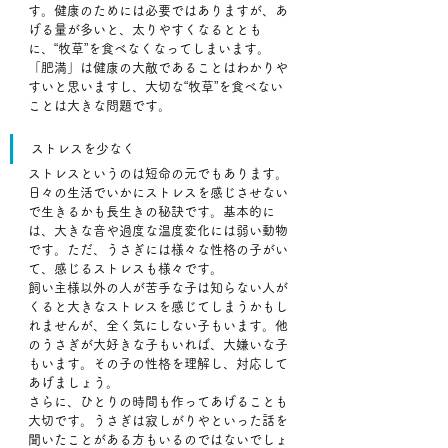
す。健康のためには必要ではありますが、あ
げる量が多いと、太りやすくなるととも
に、“牧草”を食べなくなってしまいます。
「肥満」は健康の大敵であることはわかりや
すいと思いますし、大切な“牧草”を食べない
ことは大きな問題です。
ストレスを少なく
ストレスというのは短命の元でもあります。
日々の生活でいかにストレスを感じさせない
で生きるかも長生きの秘訣です。基本的に
は、大きな音や過度な温度変化には弱い動物
です。ただ、うさぎには様々な性格の子がい
て、感じるストレスも様々です。
飼い主様以外の人が苦手な子は知らない人が
くると大きなストレスを感じてしまうかもし
れませんが、全く気にしない子もいます。他
のうさぎが大好きな子もいれば、大嫌いな子
もいます。その子の性格を理解し、対応して
あげましょう。
さらに、ひとりの時間も作ってあげることも
大切です。うさぎは寂しがりやといった話を
聞いたことがある方もいるのではないでしょ