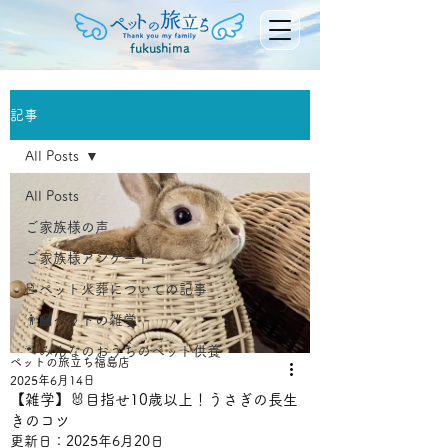
fukushima
記事
All Posts
All Posts
ご家族様の声
ご家族様アンケート
📝ペット火葬についての記事
👨‍🏫ペットの雑学
🐾みんなのおうちのペット供養
ペットの旅立ち福島店
2025年6月14日
【雑学】🐰目指せ10歳以上！うさぎの長生
きのコツ
更新日：
2025年6月20日