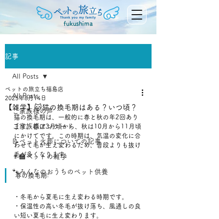
fukushima
記事
All Posts
ペットの旅立ち福島店
All Posts
2025年8月14日
【雑学】🐱猫の換毛期はある？いつ頃？
ご家族様の声
猫の換毛期は、一般的に春と秋の年2回あり
ご家族様アンケート
ます。春は3月頃から、秋は10月から11月頃
にかけてです。この時期は、気温の変化に合
📝ペット火葬についての記事
わせて毛が生え変わるため、普段よりも抜け
毛が多くなります。﻿
👨‍🏫ペットの雑学
🐾みんなのおうちのペット供養
春の換毛期:
・冬毛から夏毛に生え変わる時期です。﻿
・保温性の高い冬毛が抜け落ち、風通しの良
い短い夏毛に生え変わります。﻿