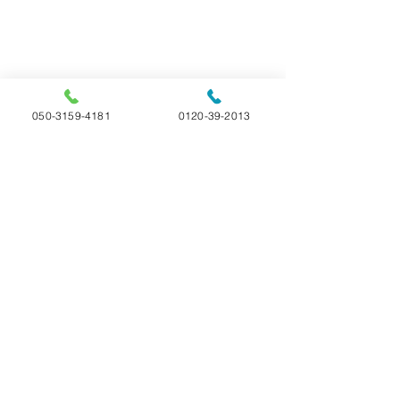
050-3159-4181
0120-39-2013
【雑学】🐹ハム
の換毛期、ハゲて
コメント
ら要注意！
ハムスターの「換毛
ゲる」というのは通
えられません。換毛
【雑学】🐰うさぎの寿
コメントを追加…
と秋の年に2回、全
命は？詳しい年齢につ
が生え変わる時期で
は健康的な脱毛と換
いて
われますが、脱毛が
選べる4つのプラン 24時間365日受付
場合は、皮膚炎、ス
ペットのお火葬 ペットセレモニー
ス、寄生虫、栄養不