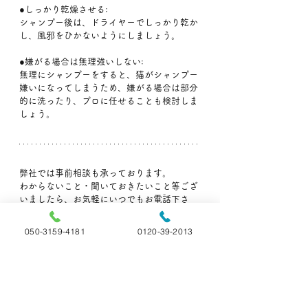
●しっかり乾燥させる:
シャンプー後は、ドライヤーでしっかり乾か
し、風邪をひかないようにしましょう。
●嫌がる場合は無理強いしない:
無理にシャンプーをすると、猫がシャンプー
嫌いになってしまうため、嫌がる場合は部分
的に洗ったり、プロに任せることも検討しま
しょう。
弊社では事前相談も承っております。
わからないこと・聞いておきたいこと等ござ
いましたら、お気軽にいつでもお電話下さ
い。
050-3159-4181
0120-39-2013
🐶ペットの旅立ち福島🐱
📞:050-3159-4181(直通)
📞:0120-39-2013 (フリーダイヤル)
👨‍🏫ペットの雑学