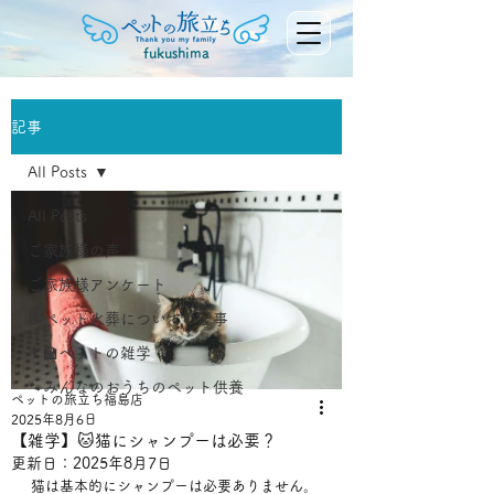
fukushima
記事
All Posts
All Posts
ご家族様の声
ご家族様アンケート
📝ペット火葬についての記事
👨‍🏫ペットの雑学
🐾みんなのおうちのペット供養
ペットの旅立ち福島店
2025年8月6日
【雑学】🐱猫にシャンプーは必要？
更新日：
2025年8月7日
猫は基本的にシャンプーは必要ありません。