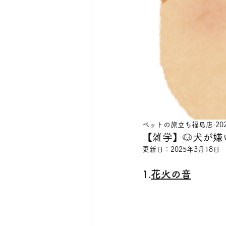
ペットの旅立ち福島店
20
【雑学】🐶犬が嫌
更新日：
2025年3月18日
1.
花火の音