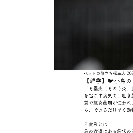
ペットの旅立ち福島店
20
【雑学】🐦️小鳥
「そ嚢炎（そのう炎）
を起こす病気で、吐き
質や抗真菌剤が使われ
ら、できるだけ早く動
そ嚢炎とは﻿
鳥の食道にある袋状の