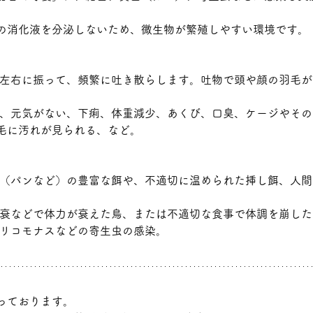
の消化液を分泌しないため、微生物が繁殖しやすい環境です。
を左右に振って、頻繁に吐き散らします。吐物で頭や顔の羽毛
振、元気がない、下痢、体重減少、あくび、口臭、ケージやそ
毛に汚れが見られる、など。﻿
物（パンなど）の豊富な餌や、不適切に温められた挿し餌、人
老衰などで体力が衰えた鳥、または不適切な食事で体調を崩した
リコモナスなどの寄生虫の感染。﻿
っております。