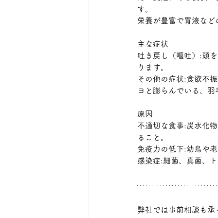
す。
栄養が豊富で胃液など
主な症状
吐き戻し（嘔吐）:頭
ります。﻿
その他の症状:食欲不
ヨと膨らんでいる、羽
原因
不適切な食事:炭水化
ること。﻿
免疫力の低下:幼鳥や
感染症:細菌、真菌、ト
弊社では事前相談も承