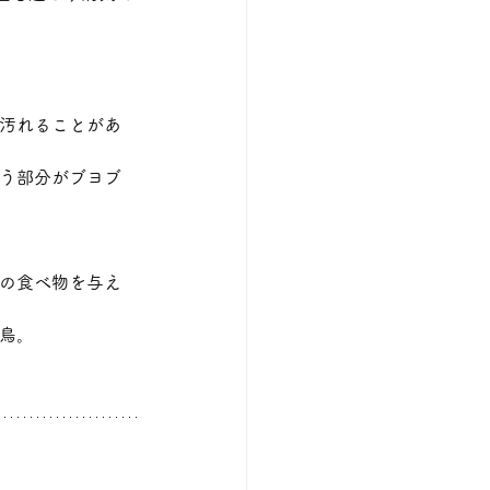
が汚れることがあ
のう部分がブヨブ
間の食べ物を与え
鳥。﻿