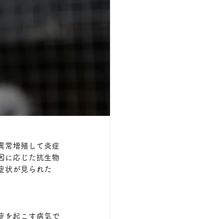
異常増殖して炎症
因に応じた抗生物
症状が見られた
症を起こす病気で