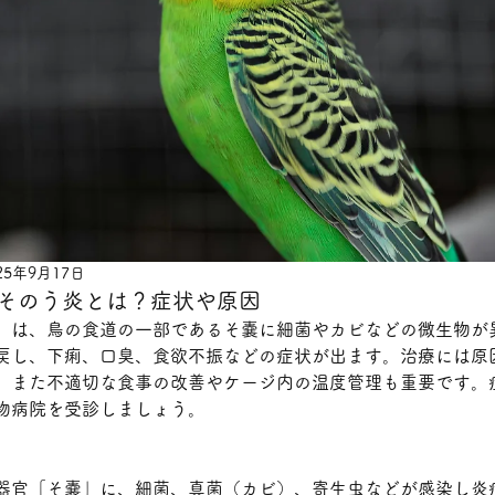
25年9月17日
のそのう炎とは？症状や原因
」は、鳥の食道の一部であるそ嚢に細菌やカビなどの微生物が
戻し、下痢、口臭、食欲不振などの症状が出ます。治療には原
、また不適切な食事の改善やケージ内の温度管理も重要です。
物病院を受診しましょう。﻿
器官「そ嚢」に、細菌、真菌（カビ）、寄生虫などが感染し炎