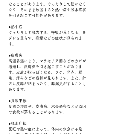
なることがあります。ぐったりして動かなく
なり、そのまま放置すると熱中症や脱水症状
を引き起こす可能性があります。﻿
●熱中症:
ぐったりして脱力する、呼吸が荒くなる、ヨ
ダレを垂らす、痙攣などの症状が見られま
す。﻿
●皮膚炎:
高温多湿により、マラセチア菌などのカビが
増殖し、皮膚炎を引き起こすことがありま
す。皮膚が脂っぽくなる、フケ、発赤、脱
毛、痒みなどの症状が見られます。また、針
穴に皮脂が詰まったり、脂漏臭がすることも
あります。﻿
●食欲不振:
夏場の湿度や、皮膚病、水分過多などが原因
で食欲が落ちることがあります。﻿
●脱水症状:
夏眠や熱中症によって、体内の水分が不足