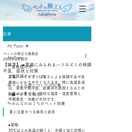
fukushima
記事
All Posts
ペットの旅立ち福島店
All Posts
2025年6月30日
【雑学】🦔夏場にみられるハリネズミの体調
ご家族様の声
不良、症状と対策
ご家族様アンケート
夏場、ハリネズミは暑さによる体調不良や皮
膚病にかかりやすくなります。特に高温多湿
📝ペット火葬についての記事
は、夏眠や熱中症、皮膚炎の原因となるため
注意が必要です。適切な温度・湿度管理と、
👨‍🏫ペットの雑学
早期発見・治療が大切です。﻿
🐾みんなのおうちのペット供養
夏に注意すべき病気と症状
●夏眠:
30℃以上の高温が続くと、冬眠と似た状態に