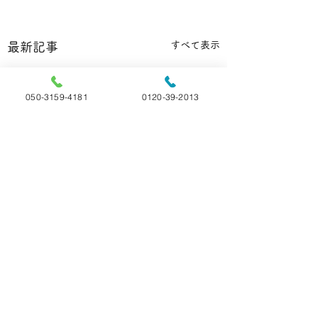
すべて表示
最新記事
050-3159-4181
0120-39-2013
【雑学】🐹ハム
の換毛期、ハゲて
コメント
ら要注意！
ハムスターの「換毛