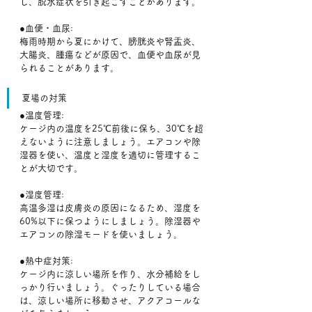
し、脱水症状を引き起こすことがあります。﻿
●血便・血尿:
梅雨時期から夏にかけて、膀胱炎や腎盂炎、
大腸炎、腫瘍などが原因で、血便や血尿が見
られることがあります。﻿
夏場の対策
●温度管理:
ケージ内の温度を25℃前後に保ち、30℃を超
えないように注意しましょう。エアコンや除
湿器を使い、温度と湿度を適切に管理するこ
とが大切です。﻿
●湿度管理:
高温多湿は皮膚炎の原因になるため、湿度を
60%以下に保つようにしましょう。除湿器や
エアコンの除湿モードを使いましょう。﻿
●熱中症対策:
ケージ内に涼しい場所を作り、水分補給をし
っかり行いましょう。ぐったりしている場合
は、涼しい場所に移動させ、アクアコールな