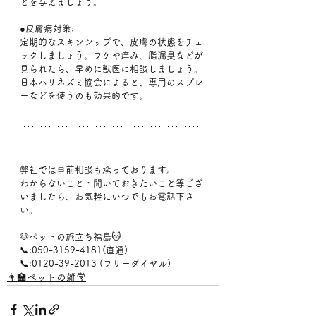
どを与えましょう。﻿
●皮膚病対策:
定期的なスキンシップで、皮膚の状態をチェ
ックしましょう。フケや痒み、脂漏臭などが
見られたら、早めに獣医に相談しましょう。
日本ハリネズミ協会によると、専用のスプレ
ーなどを使うのも効果的です。﻿
弊社では事前相談も承っております。
わからないこと・聞いておきたいこと等ござ
いましたら、お気軽にいつでもお電話下さ
い。
🐶ペットの旅立ち福島🐱
📞:050-3159-4181(直通)
📞:0120-39-2013 (フリーダイヤル)
👨‍🏫ペットの雑学