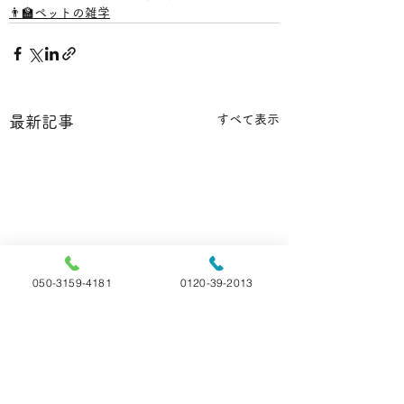
👨‍🏫ペットの雑学
すべて表示
最新記事
050-3159-4181
0120-39-2013
【雑学】🐹ハム