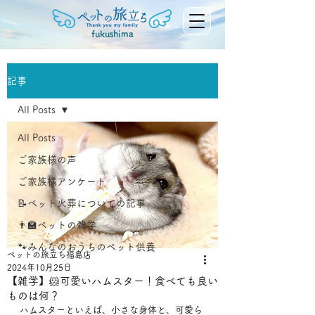
fukushima
記事
All Posts
All Posts
ご家族様の声
ご家族様アンケート
📝ペット火葬についての記事
👨‍🏫ペットの雑学
🐾みんなのおうちのペット供養
ペットの旅立ち福島店
2024年10月25日
【雑学】🐹可愛いハムスター！食べても良い
ものは何？
ハムスターといえば、小さな身体と、可愛ら