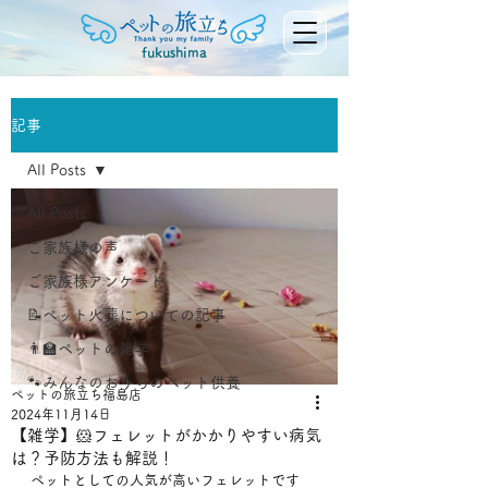
fukushima
記事
All Posts
All Posts
ご家族様の声
ご家族様アンケート
📝ペット火葬についての記事
👨‍🏫ペットの雑学
🐾みんなのおうちのペット供養
ペットの旅立ち福島店
2024年11月14日
【雑学】🐹フェレットがかかりやすい病気
は？予防方法も解説！
ペットとしての人気が高いフェレットです