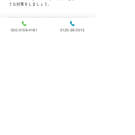
うな対策をしましょう。
050-3159-4181
0120-39-2013
弊社では事前相談も承っております。
わからないこと・聞いておきたいこと等ござ
いましたら、お気軽にいつでもお電話下さ
い。
🐶ペットの旅立ち福島🐱
📞:050-3159-4181(直通)
📞:0120-39-2013 (フリーダイヤル)
👨‍🏫ペットの雑学
すべて表示
最新記事