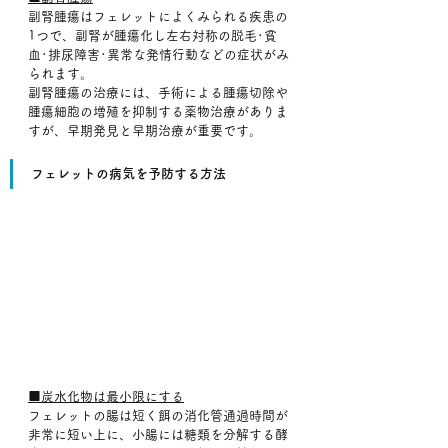
副腎腫瘍はフェレットによくみられる疾患の
1つで、副腎が腫瘍化し左右対称の脱毛･貧
血･排尿障害･異常な発情行動などの症状がみ
られます。
副腎腫瘍の治療には、手術による腫瘍切除や
腫瘍細胞の増殖を抑制する薬物治療がありま
すが、早期発見と早期治療が重要です。
フェレットの病気を予防する方法
■炭水化物は最小限にする
フェレットの腸は短く餌の消化管通過時間が
非常に短い上に、小腸には糖類を分解する酵