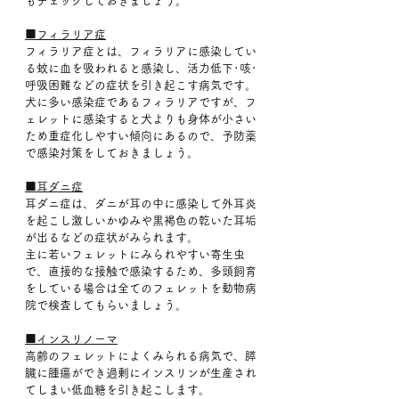
もチェックしておきましょう。
■フィラリア症
フィラリア症とは、フィラリアに感染してい
る蚊に血を吸われると感染し、活力低下･咳･
呼吸困難などの症状を引き起こす病気です。
犬に多い感染症であるフィラリアですが、フ
ェレットに感染すると犬よりも身体が小さい
ため重症化しやすい傾向にあるので、予防薬
で感染対策をしておきましょう。
■耳ダニ症
耳ダニ症は、ダニが耳の中に感染して外耳炎
を起こし激しいかゆみや黒褐色の乾いた耳垢
が出るなどの症状がみられます。
主に若いフェレットにみられやすい寄生虫
で、直接的な接触で感染するため、多頭飼育
をしている場合は全てのフェレットを動物病
院で検査してもらいましょう。
■インスリノーマ
高齢のフェレットによくみられる病気で、膵
臓に腫瘍ができ過剰にインスリンが生産され
てしまい低血糖を引き起こします。