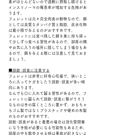
素がほとんどないので過剰に摂取し続けると
インスリノーマの罹患率が増加する危険があ
ります。
フェレットは元々完全肉食の動物なので、餌
としては良質なタンパク質と脂肪、炭水化物
は最小限で与えるのがおすすめです。
フェレットには食べ残した餌を巣に持ち帰っ
て少しずつ食べる習性があるので、部屋の隅
やお気に入りの場所に隠してしまう場合もあ
るので、餌を与える際には注意して見ておき
ましょう。
■誤飲･誤食に注意する
フェレットは非常に好奇心旺盛で、狭いとこ
ろに入ってケガをしたり誤飲･誤食が多い傾
向にあります。
なんでも口に入れて齧る習性があるので、フ
ェレットに齧られて誤飲･誤食に繋がりそう
なものは手の届くところに置かず、おもちゃ
もゴム製ではなくプラスチックや硬めの布製
のものがおすすめです。
誤飲･誤食があると最悪の場合は消化管閉塞
になり手術が必要になる可能性もあるため、
部屋の中を散歩させる時は事故が起きないよ