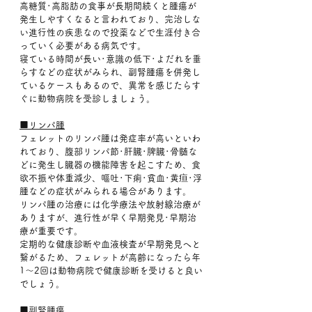
高糖質･高脂肪の食事が長期間続くと腫瘍が
発生しやすくなると言われており、完治しな
い進行性の疾患なので投薬などで生涯付き合
っていく必要がある病気です。
寝ている時間が長い･意識の低下･よだれを垂
らすなどの症状がみられ、副腎腫瘍を併発し
ているケースもあるので、異常を感じたらす
ぐに動物病院を受診しましょう。
■リンパ腫
フェレットのリンパ腫は発症率が高いといわ
れており、腹部リンパ節･肝臓･脾臓･骨髄な
どに発生し臓器の機能障害を起こすため、食
欲不振や体重減少、嘔吐･下痢･貧血･黄疸･浮
腫などの症状がみられる場合があります。
リンパ腫の治療には化学療法や放射線治療が
ありますが、進行性が早く早期発見･早期治
療が重要です。
定期的な健康診断や血液検査が早期発見へと
繋がるため、フェレットが高齢になったら年
1～2回は動物病院で健康診断を受けると良い
でしょう。
■副腎腫瘍