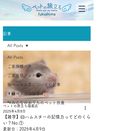
fukushima
記事
All Posts
All Posts
ご家族様の声
ご家族様アンケート
📝ペット火葬についての記事
👨‍🏫ペットの雑学
🐾みんなのおうちのペット供養
ペットの旅立ち福島店
2025年4月8日
【雑学】🐹ハムスターの記憶力ってどのくら
い？No.①
更新日：
2025年4月9日