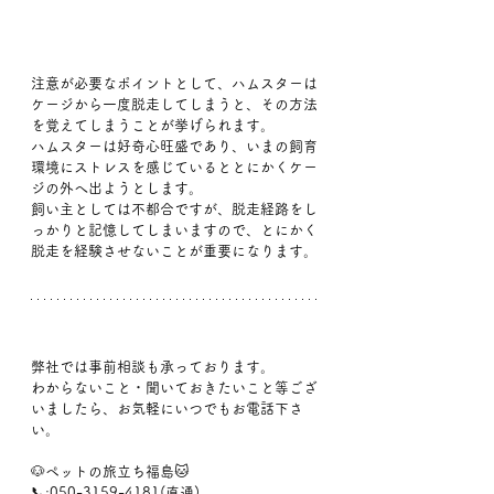
注意が必要なポイントとして、ハムスターは
ケージから一度脱走してしまうと、その方法
を覚えてしまうことが挙げられます。
ハムスターは好奇心旺盛であり、いまの飼育
環境にストレスを感じているととにかくケー
ジの外へ出ようとします。
飼い主としては不都合ですが、脱走経路をし
っかりと記憶してしまいますので、とにかく
脱走を経験させないことが重要になります。
弊社では事前相談も承っております。
わからないこと・聞いておきたいこと等ござ
いましたら、お気軽にいつでもお電話下さ
い。
🐶ペットの旅立ち福島🐱
📞:050-3159-4181(直通)