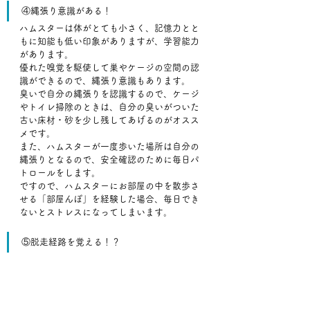
④縄張り意識がある！
ハムスターは体がとても小さく、記憶力とと
もに知能も低い印象がありますが、学習能力
があります。
優れた嗅覚を駆使して巣やケージの空間の認
識ができるので、縄張り意識もあります。
臭いで自分の縄張りを認識するので、ケージ
やトイレ掃除のときは、自分の臭いがついた
古い床材・砂を少し残してあげるのがオスス
メです。
また、ハムスターが一度歩いた場所は自分の
縄張りとなるので、安全確認のために毎日パ
トロールをします。
ですので、ハムスターにお部屋の中を散歩さ
せる「部屋んぽ」を経験した場合、毎日でき
ないとストレスになってしまいます。
⑤脱走経路を覚える！？