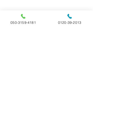
050-3159-4181
0120-39-2013
【雑学】🐹ハム
の換毛期、ハゲて
コメント
ら要注意！
ハムスターの「換毛
ゲる」というのは通
えられません。換毛
【雑学】🐰うさぎの寿
コメントを追加…
と秋の年に2回、全
命は？詳しい年齢につ