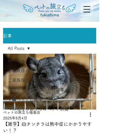
fukushima
記事
All Posts
All Posts
ご家族様の声
ご家族様アンケート
📝ペット火葬についての記事
👨‍🏫ペットの雑学
🐾みんなのおうちのペット供養
ペットの旅立ち福島店
2025年5月4日
【雑学】🐹チンチラは熱中症にかかりやす
い！？