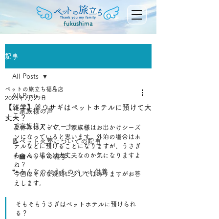
fukushima
記事
All Posts
ペットの旅立ち福島店
All Posts
2025年7月29日
【雑学】🐰ウサギはペットホテルに預けて大
ご家族様の声
丈夫？
ご家族様アンケート
夏休みに入って、ご家族様はお出かけシーズ
ンになっていると思います。外泊の場合はホ
📝ペット火葬についての記事
テルなどに預けることになりますが、うさぎ
ちゃんの場合は大丈夫なのか気になりますよ
👨‍🏫ペットの雑学
ね？
🐾みんなのおうちのペット供養
今回はそんな疑問に少しではありますがお答
えします。
そもそもうさぎはペットホテルに預けられ
る？