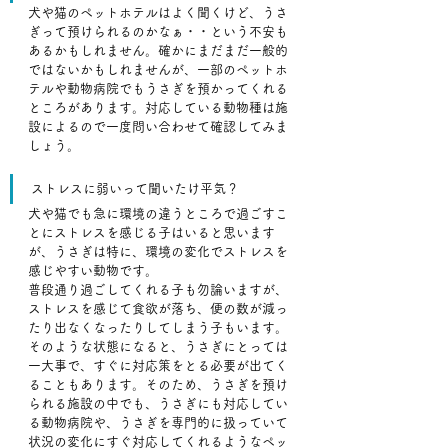
犬や猫のペットホテルはよく聞くけど、うさ
ぎって預けられるのかなぁ・・という不安も
あるかもしれません。確かにまだまだ一般的
ではないかもしれませんが、一部のペットホ
テルや動物病院でもうさぎを預かってくれる
ところがあります。対応している動物種は施
設によるので一度問い合わせて確認してみま
しょう。
ストレスに弱いって聞いたけ平気？
犬や猫でも急に環境の違うところで過ごすこ
とにストレスを感じる子はいると思います
が、うさぎは特に、環境の変化でストレスを
感じやすい動物です。
普段通り過ごしてくれる子も勿論いますが、
ストレスを感じて食欲が落ち、便の数が減っ
たり出なくなったりしてしまう子もいます。
そのような状態になると、うさぎにとっては
一大事で、すぐに対応策をとる必要が出てく
ることもあります。そのため、うさぎを預け
られる施設の中でも、うさぎにも対応してい
る動物病院や、うさぎを専門的に扱っていて
状況の変化にすぐ対応してくれるようなペッ