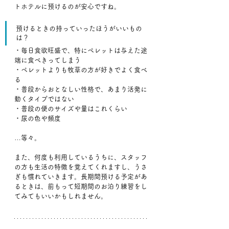
トホテルに預けるのが安心ですね。
預けるときの持っていったほうがいいもの
は？
・毎日食欲旺盛で、特にペレットは与えた途
端に食べきってしまう
・ペレットよりも牧草の方が好きでよく食べ
る
・普段からおとなしい性格で、あまり活発に
動くタイプではない
・普段の便のサイズや量はこれくらい
・尿の色や頻度
…等々。
また、何度も利用しているうちに、スタッフ
の方も生活の特徴を覚えてくれますし、うさ
ぎも慣れていきます。長期間預ける予定があ
るときは、前もって短期間のお泊り練習をし
てみてもいいかもしれません。