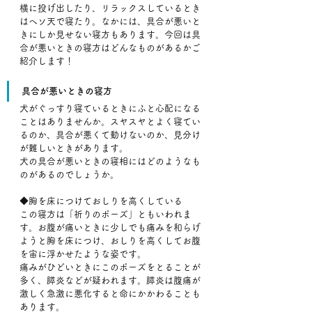
横に投げ出したり、リラックスしているとき
はヘソ天で寝たり。なかには、具合が悪いと
きにしか見せない寝方もあります。今回は具
合が悪いときの寝方はどんなものがあるかご
紹介します！
具合が悪いときの寝方
犬がぐっすり寝ているときにふと心配になる
ことはありませんか。スヤスヤとよく寝てい
るのか、具合が悪くて動けないのか、見分け
が難しいときがあります。
犬の具合が悪いときの寝相にはどのようなも
のがあるのでしょうか。
◆胸を床につけておしりを高くしている
この寝方は「祈りのポーズ」ともいわれま
す。お腹が痛いときに少しでも痛みを和らげ
ようと胸を床につけ、おしりを高くしてお腹
を宙に浮かせたような姿です。
痛みがひどいときにこのポーズをとることが
多く、膵炎などが疑われます。膵炎は腹痛が
激しく急激に悪化すると命にかかわることも
あります。