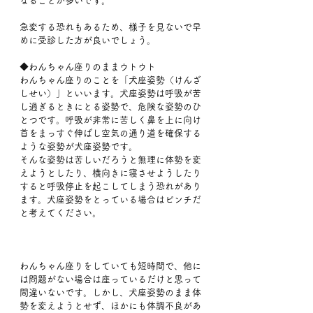
なることが多いです。
急変する恐れもあるため、様子を見ないで早
めに受診した方が良いでしょう。
◆わんちゃん座りのままウトウト
わんちゃん座りのことを「犬座姿勢（けんざ
しせい）」といいます。犬座姿勢は呼吸が苦
し過ぎるときにとる姿勢で、危険な姿勢のひ
とつです。呼吸が非常に苦しく鼻を上に向け
首をまっすぐ伸ばし空気の通り道を確保する
ような姿勢が犬座姿勢です。
そんな姿勢は苦しいだろうと無理に体勢を変
えようとしたり、横向きに寝させようしたり
すると呼吸停止を起こしてしまう恐れがあり
ます。犬座姿勢をとっている場合はピンチだ
と考えてください。
わんちゃん座りをしていても短時間で、他に
は問題がない場合は座っているだけと思って
間違いないです。しかし、犬座姿勢のまま体
勢を変えようとせず、ほかにも体調不良があ