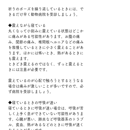
祈りのポーズを繰り返しているときには、で
きるだけ早く動物病院を受診しましょう。
◆震えながら寝ている
丸くなって小刻みに震えている状態はどこか
に痛みがある可能性があります。お腹の痛
み、関節の痛み、椎間板ヘルニアなどの痛み
を我慢しているときに小さく震えることがあ
ります。ほかには怖いとき、熱があるときに
も震えます。
ときどき震えるのではなく、ずっと震えると
きには注意が必要です。
震えているのが心配で触ろうとするとうなる
場合は痛みが激しいことが多いですので、必
ず病院を受診しましょう。
◆寝ているときの呼吸が速い
寝ているときに呼吸が速い場合は、呼吸が苦
しく上手く息ができていない可能性がありま
す。心臓が悪い、肺炎など呼吸器系のトラブ
ル、貧血、熱があるなどのときに呼吸が速く