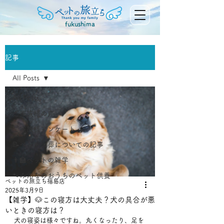
fukushima
記事
All Posts
All Posts
ご家族様の声
ご家族様アンケート
📝ペット火葬についての記事
👨‍🏫ペットの雑学
🐾みんなのおうちのペット供養
ペットの旅立ち福島店
2025年3月9日
【雑学】🐶この寝方は大丈夫？犬の具合が悪
いときの寝方は？
犬の寝姿は様々ですね。丸くなったり、足を