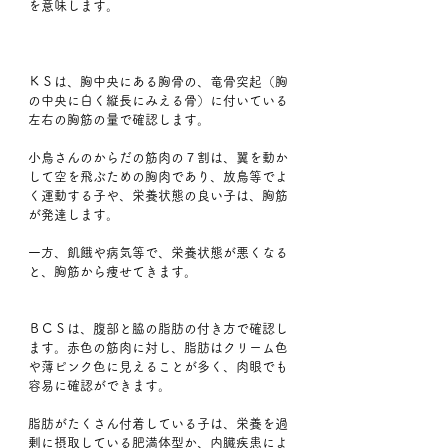
を意味します。
ＫＳは、胸中央にある胸骨の、竜骨突起（胸
の中央に白く縦長にみえる骨）に付いている
左右の胸筋の量で確認します。
小鳥さんのからだの筋肉の７割は、翼を動か
して空を飛ぶための胸肉であり、放鳥等でよ
く運動する子や、栄養状態の良い子は、胸筋
が発達します。
一方、飢餓や病気等で、栄養状態が悪くなる
と、胸筋から痩せてきます。
ＢＣＳは、腹部と脇の脂肪の付き方で確認し
ます。赤色の筋肉に対し、脂肪はクリーム色
や薄ピンク色に見えることが多く、肉眼でも
容易に確認ができます。
脂肪がたくさん付着している子は、栄養を過
剰に摂取している肥満体型か、内臓疾患によ