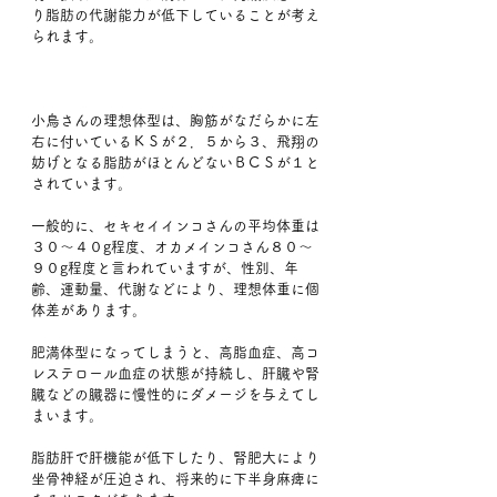
り脂肪の代謝能力が低下していることが考え
られます。
小鳥さんの理想体型は、胸筋がなだらかに左
右に付いているＫＳが２．５から３、飛翔の
妨げとなる脂肪がほとんどないＢＣＳが１と
されています。
一般的に、セキセイインコさんの平均体重は
３０〜４０g程度、オカメインコさん８０〜
９０g程度と言われていますが、性別、年
齢、運動量、代謝などにより、理想体重に個
体差があります。
肥満体型になってしまうと、高脂血症、高コ
レステロール血症の状態が持続し、肝臓や腎
臓などの臓器に慢性的にダメージを与えてし
まいます。
脂肪肝で肝機能が低下したり、腎肥大により
坐骨神経が圧迫され、将来的に下半身麻痺に