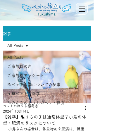
fukushima
記事
All Posts
All Posts
ご家族様の声
ご家族様アンケート
📝ペット火葬についての記事
👨‍🏫ペットの雑学
🐾みんなのおうちのペット供養
ペットの旅立ち福島店
2024年10月14日
【雑学】🐤うちの子は通常体型？小鳥の体
型・肥満のリスクについて
小鳥さんの場合は、体重増加や肥満は、健康