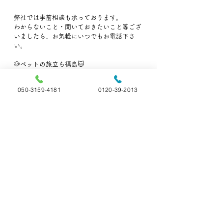
弊社では事前相談も承っております。
わからないこと・聞いておきたいこと等ござ
いましたら、お気軽にいつでもお電話下さ
い。
🐶ペットの旅立ち福島🐱
📞:050-3159-4181(直通)
📞:0120-39-2013 (フリーダイヤル)
050-3159-4181
0120-39-2013
👨‍🏫ペットの雑学
すべて表示
最新記事