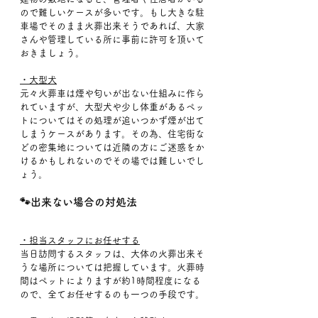
ので難しいケースが多いです。もし大きな駐
車場でそのまま火葬出来そうであれば、大家
さんや管理している所に事前に許可を頂いて
おきましょう。
・大型犬
元々火葬車は煙や匂いが出ない仕組みに作ら
れていますが、大型犬や少し体重があるペッ
トについてはその処理が追いつかず煙が出て
しまうケースがあります。その為、住宅街な
どの密集地については近隣の方にご迷惑をか
けるかもしれないのでその場では難しいでし
ょう。
🐾出来ない場合の対処法
・担当スタッフにお任せする
当日訪問するスタッフは、大体の火葬出来そ
うな場所については把握しています。火葬時
間はペットによりますが約1時間程度になる
ので、全てお任せするのも一つの手段です。