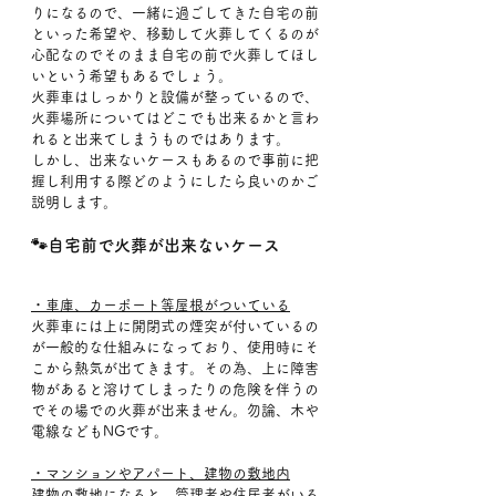
りになるので、一緒に過ごしてきた自宅の前
といった希望や、移動して火葬してくるのが
心配なのでそのまま自宅の前で火葬してほし
いという希望もあるでしょう。
火葬車はしっかりと設備が整っているので、
火葬場所についてはどこでも出来るかと言わ
れると出来てしまうものではあります。
しかし、出来ないケースもあるので事前に把
握し利用する際どのようにしたら良いのかご
説明します。
🐾自宅前で火葬が出来ないケース
・車庫、カーポート等屋根がついている
火葬車には上に開閉式の煙突が付いているの
が一般的な仕組みになっており、使用時にそ
こから熱気が出てきます。その為、上に障害
物があると溶けてしまったりの危険を伴うの
でその場での火葬が出来ません。勿論、木や
電線などもNGです。
・マンションやアパート、建物の敷地内
建物の敷地になると、管理者や住居者がいる