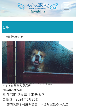
fukushima
記事
All Posts
All Posts
ご家族様の声
ご家族様アンケート
📝ペット火葬についての記事
👨‍🏫ペットの雑学
🐾みんなのおうちのペット供養
ペットの旅立ち福島店
2024年5月24日
📝自宅前で火葬は出来る？
更新日：
2024年5月25日
訪問火葬を利用の場合、大切な家族のお見送