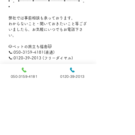
• *。 •┈┈┈＊┈┈┈＊┈┈┈＊┈┈┈• *。 
•
弊社では事前相談も承っております。
わからないこと・聞いておきたいこと等ござ
いましたら、お気軽にいつでもお電話下さ
い。
🐶ペットの旅立ち福島🐱
📞:050-3159-4181(直通)
📞:0120-39-2013 (フリーダイヤル)
050-3159-4181
0120-39-2013
📝ペット火葬についての記事
すべて表示
最新記事