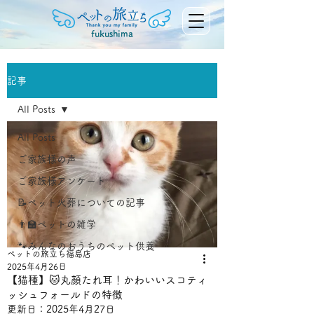
fukushima
記事
All Posts
All Posts
ご家族様の声
ご家族様アンケート
📝ペット火葬についての記事
👨‍🏫ペットの雑学
🐾みんなのおうちのペット供養
ペットの旅立ち福島店
2025年4月26日
【猫種】🐱丸顔たれ耳！かわいいスコティ
ッシュフォールドの特徴
更新日：
2025年4月27日