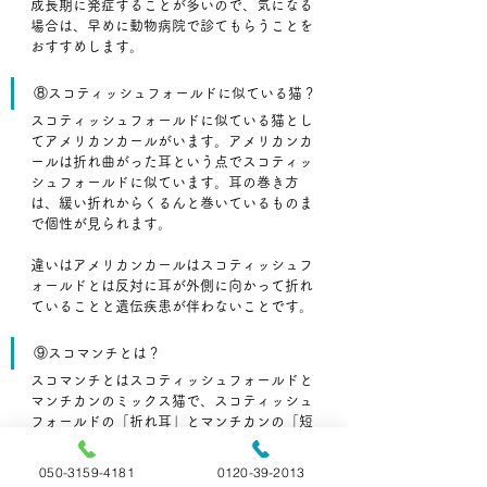
成長期に発症することが多いので、気になる
場合は、早めに動物病院で診てもらうことを
おすすめします。
⑧スコティッシュフォールドに似ている猫？
スコティッシュフォールドに似ている猫とし
てアメリカンカールがいます。アメリカンカ
ールは折れ曲がった耳という点でスコティッ
シュフォールドに似ています。耳の巻き方
は、緩い折れからくるんと巻いているものま
で個性が見られます。
違いはアメリカンカールはスコティッシュフ
ォールドとは反対に耳が外側に向かって折れ
ていることと遺伝疾患が伴わないことです。
⑨スコマンチとは？
スコマンチとはスコティッシュフォールドと
マンチカンのミックス猫で、スコティッシュ
フォールドの「折れ耳」とマンチカンの「短
足」という長所を併せ持った猫です。スコテ
ィッシュフォールドもマンチカンも全世界で
050-3159-4181
0120-39-2013
人気の高い猫なのでその二種類の猫の良いと