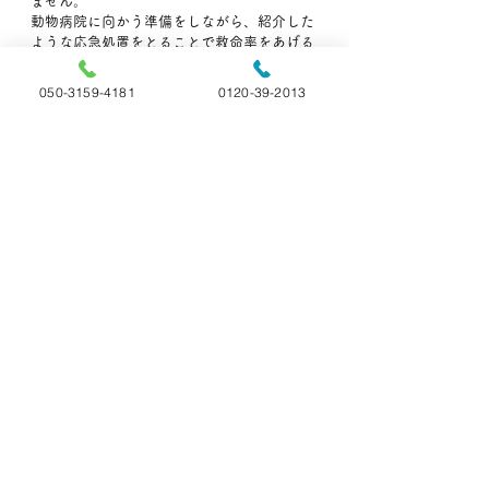
ません。
動物病院に向かう準備をしながら、紹介した
ような応急処置をとることで救命率をあげる
ことができます。
050-3159-4181
0120-39-2013
ただし、急激に体温をあげようとしないよう
に注意しましょう。低体温症の原因を考える
のは二の次ですが、精神的に余裕があれば見
当をつけて獣医師に伝えてもいいかもしれま
せん。
弊社では事前相談も承っております。
わからないこと・聞いておきたいこと等ござ
いましたら、お気軽にいつでもお電話下さ
い。
🐶ペットの旅立ち福島🐱
📞:050-3159-4181(直通)
📞:0120-39-2013 (フリーダイヤル)
📝ペット火葬についての記事