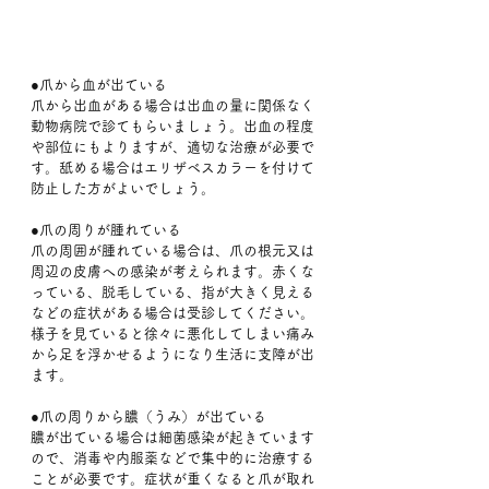
●爪から血が出ている
爪から出血がある場合は出血の量に関係なく
動物病院で診てもらいましょう。出血の程度
や部位にもよりますが、適切な治療が必要で
す。舐める場合はエリザベスカラーを付けて
防止した方がよいでしょう。
●爪の周りが腫れている
爪の周囲が腫れている場合は、爪の根元又は
周辺の皮膚への感染が考えられます。赤くな
っている、脱毛している、指が大きく見える
などの症状がある場合は受診してください。
様子を見ていると徐々に悪化してしまい痛み
から足を浮かせるようになり生活に支障が出
ます。
●爪の周りから膿（うみ）が出ている
膿が出ている場合は細菌感染が起きています
ので、消毒や内服薬などで集中的に治療する
ことが必要です。症状が重くなると爪が取れ