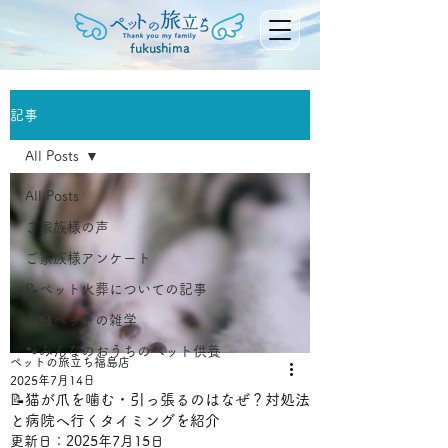
fukushima
記事
All Posts
All Posts
ご家族様の声
ご家族様アンケート
📝ペット火葬についての記事
👨‍🏫ペットの雑学
🐾みんなのおうちのペット供養
ペットの旅立ち福島店
2025年7月14日
📝猫が爪を噛む・引っ張るのはなぜ？対処法
と病院へ行くタイミングを紹介
更新日：
2025年7月15日