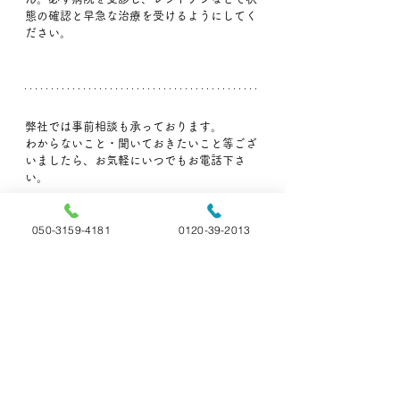
態の確認と早急な治療を受けるようにしてく
ださい。
弊社では事前相談も承っております。
わからないこと・聞いておきたいこと等ござ
いましたら、お気軽にいつでもお電話下さ
い。
🐶ペットの旅立ち福島🐱
📞:050-3159-4181(直通)
050-3159-4181
0120-39-2013
📞:0120-39-2013 (フリーダイヤル)
👨‍🏫ペットの雑学
すべて表示
最新記事