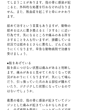
てしまうことがあります。指の骨に感染が起
こると、外科的な処置を行わなければなりま
せん。また、敗血症を起こすと命にかかわり
ます。
舐めて治すという言葉もありますが、動物の
舐めるは人に置き換えると「さする」に近い
行為です。気になるところや痛みのある所を
さすることを人も行いますが、排膿している
状況では舐めるとさらに悪化し、どんどん治
りにくくなります。早急な動物病院で治療を
受けましょう。
●肢をあげている
肢を床につけない状態は痛みがあると判断し
ます。痛みがあると見せてくれなくなって状
況がわかりにくくなりますが、気にして噛ん
だり、引っ張っていた爪のある部位が腫れて
いたり、ジクジクした状態になっているので
はないでしょうか。
最悪の場合、指の骨に感染が起きていてジン
ジンとした痛みが起きているかもしれませ
ん。必ず病院を受診し、レントゲンなどで状