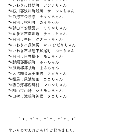
🐾いわき市好間町　アンナちゃん
🐾石川郡浅川町浅川　サーシャちゃん
🐾白河市金勝寺　ナッツちゃん
🐾白河市昭和町　カイちゃん
🐾郡山市安積荒井　りりかちゃん
🐾喜多方市塩川町　チョコちゃん
🐾白河市中田　クヌートちゃん
🐾いわき市泉滝尻　かい ひだりちゃん
🐾いわき市常磐下船尾町　ぷーちゃん
🐾白河市白井掛下　モコちゃん
🐾那須郡那須町　みぃちゃん
🐾那須郡那須町　まるちゃん
🐾大沼郡会津美里町　テツちゃん
🐾相馬市尾浜細田　ココちゃん
🐾西白河郡西郷村　マロンちゃん
🐾郡山市山崎　シナモンちゃん
🐾田村市滝根町神俣　タロちゃん
ﾟ＊.｡.＊ﾟ＊.｡.＊ﾟ＊.｡.＊ﾟ＊.｡.＊ﾟ
早いものであれから1年が経ちました。