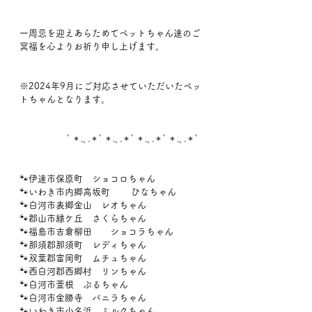
一周忌を迎えあらためてペットちゃん達のご
冥福を心よりお祈り申し上げます。
※2024年9月にご対応させていただいたペッ
トちゃんとなります。
                 ﾟ＊.｡.＊ﾟ＊.｡.＊ﾟ＊.｡.＊ﾟ＊.｡.＊ﾟ
🐾伊達市保原町　ショコロちゃん
🐾いわき市内郷高坂町	ひなちゃん
🐾白河市表郷金山　レオちゃん
🐾郡山市緑ケ丘　さくらちゃん
🐾福島市吉倉柳田　　ショコラちゃん
🐾那須郡那須町　レディちゃん
🐾双葉郡富岡町　ムチュちゃん
🐾西白河郡西郷村　リンちゃん
🐾白河市萱根　ぶるちゃん
🐾白河市金勝寺　バニラちゃん
🐾いわき市小名浜　ミルクちゃん