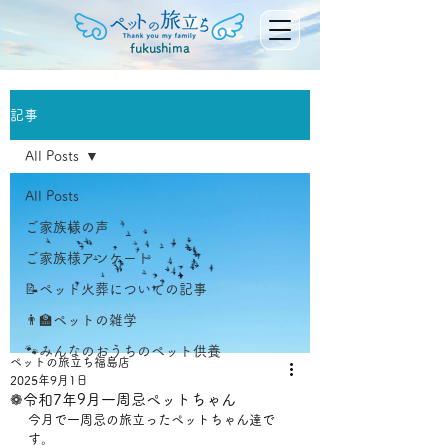
fukushima
記事
All Posts
All Posts
ご家族様の声
ご家族様アンケート
📝ペット火葬についての記事
👨‍🏫ペットの雑学
🐾みんなのおうちのペット供養
ペットの旅立ち福島店
2025年9月1日
❁令和7年9月一周忌ペットちゃん
今月で一周忌の旅立ったペットちゃん達で
す。