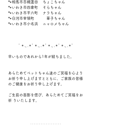
🐾相馬市百槻蓬田　	ちょこちゃん
🐾いわき市四倉町　	そらちゃん
🐾いわき市平六町　	ナラちゃん
🐾白河市宰領町　	　華子ちゃん
🐾いわき市小名浜　	ニャロメちゃん
ﾟ＊.｡.＊ﾟ＊.｡.＊ﾟ＊.｡.＊ﾟ＊.｡.＊ﾟ
早いものであれから1年が経ちました。
あらためてペットちゃん達のご冥福を心より
お祈り申し上げますとともに、ご家族の皆様
のご健康をお祈り申し上げます。
ご生前の面影を偲び、あらためてご冥福をお
祈 りいたします。