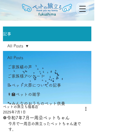
fukushima
記事
All Posts
All Posts
ご家族様の声
ご家族様アンケート
📝ペット火葬についての記事
👨‍🏫ペットの雑学
🐾みんなのおうちのペット供養
ペットの旅立ち福島店
2025年7月1日
❁令和7年7月一周忌ペットちゃん
今月で一周忌の旅立ったペットちゃん達で
す。