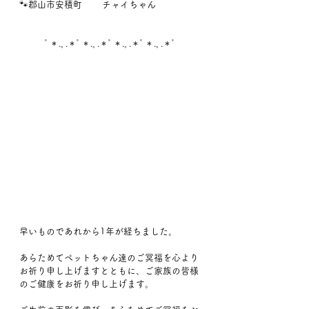
🐾郡山市安積町　	チャイちゃん
ﾟ＊.｡.＊ﾟ＊.｡.＊ﾟ＊.｡.＊ﾟ＊.｡.＊ﾟ
早いものであれから1年が経ちました。
あらためてペットちゃん達のご冥福を心より
お祈り申し上げますとともに、ご家族の皆様
のご健康をお祈り申し上げます。