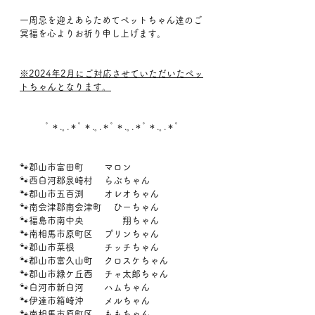
一周忌を迎えあらためてペットちゃん達のご
冥福を心よりお祈り申し上げます。
※2024年2月にご対応させていただいたペッ
トちゃんとなります。
ﾟ＊.｡.＊ﾟ＊.｡.＊ﾟ＊.｡.＊ﾟ＊.｡.＊ﾟ
🐾郡山市富田町　	マロン
🐾西白河郡泉崎村	らぶちゃん
🐾郡山市五百渕　	オレオちゃん
🐾南会津郡南会津町	　ひーちゃん
🐾福島市南中央	　　翔ちゃん
🐾南相馬市原町区	プリンちゃん
🐾郡山市菜根　	チッチちゃん
🐾郡山市富久山町	クロスケちゃん
🐾郡山市緑ケ丘西	チャ太郎ちゃん
🐾白河市新白河　	ハムちゃん
🐾伊達市箱崎沖　	メルちゃん
🐾南相馬市原町区	ももちゃん