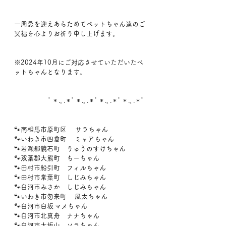
一周忌を迎えあらためてペットちゃん達のご
冥福を心よりお祈り申し上げます。
※2024年10月にご対応させていただいたペ
ットちゃんとなります。
                 ﾟ＊.｡.＊ﾟ＊.｡.＊ﾟ＊.｡.＊ﾟ＊.｡.＊ﾟ
🐾南相馬市原町区 　サラちゃん
🐾いわき市四倉町	ミャアちゃん
🐾岩瀬郡鏡石町　りゅうのすけちゃん
🐾双葉郡大熊町　ちーちゃん
🐾田村市船引町　フィルちゃん
🐾田村市常葉町　しじみちゃん
🐾白河市みさか　しじみちゃん
🐾いわき市勿来町	風太ちゃん
🐾白河市白坂	マメちゃん
🐾白河市北真舟　ナナちゃん
🐾白河市大坂山　ソラちゃん