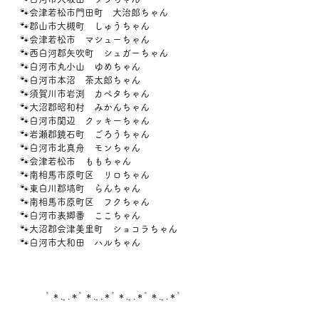
🐾会津若松市門田町　大治郎ちゃん
🐾郡山市大槻町　しゅうちゃん
🐾会津若松市　マシューちゃん
🐾西白河郡矢吹町　シュガーちゃん
🐾白河市丸小山　ゆめちゃん
🐾白河市本沼　茶太郎ちゃん
🐾須賀川市岩渕　カペタちゃん
🐾大沼郡昭和村　みかんちゃん
🐾白河市関辺　クッキーちゃん
🐾岩瀬郡鏡石町　ごろうちゃん
🐾白河市北真舟　モンちゃん
🐾会津若松市　ももちゃん
🐾南相馬市原町区　リロちゃん
🐾東白川郡塙町　らんちゃん
🐾南相馬市原町区　フクちゃん
🐾白河市表郷番　ここちゃん
🐾大沼郡会津美里町　ショコラちゃん
🐾白河市大和田　ハルちゃん
ﾟ＊.｡.＊ﾟ＊.｡.＊ﾟ＊.｡.＊ﾟ＊.｡.＊ﾟ