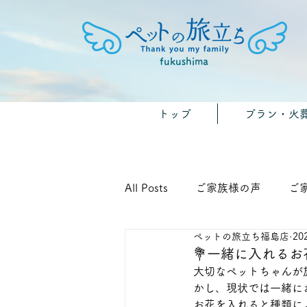
fukushima
トップ
プラン・火
All Posts
ご家族様の声
ご
ペットの旅立ち福島店
20
🐾みんなのおうちのペット供養
💐一緒に入れる
大切なペットちゃんが
かし、現状では一緒に
お花を入れると種類に