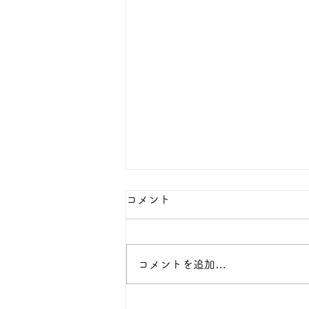
🐶🐦️🐱🐰11月22日はペット
コメント
たちに感謝する日！
別名 「THANKS PETS DAY」 と
コメントを追加…
も呼ばれ、傍にいてくれるだけで
喜びや楽しみ、そして幸せを感じ
させてくれるペットたち。 そん