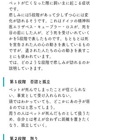
ペットが亡くなった際に飼い主に起こる症状
です。
悲しみには5段階があって少しずつ心には変
化が訪れるそうです。これはドイツの精神科
医エリザベス・キューブラー・ロスが、死を
目の前にした人が、どう死を受けいれていく
かを5段階で表したものです。もともとは死
を宣告された人の心の動きを表しているもの
ですが、遺された人たちの心の動きを表すこ
とにも使われています。
では、どのような段階で悲しみが訪れるのか
説明していきます。
第１段階　否認と孤立
ペットが死んでしまったことが信じられな
い、事実として受け入れられない。
頭ではわかっていても、どこかにあの子が居
るのではと思ってしまう。
周りの人はペットが死んだものとして扱うた
め、自分とは考えが合わずに距離を置きたく
なり、孤立していく。
第２段階　怒り