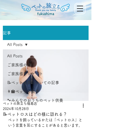
fukushima
記事
All Posts
All Posts
ご家族様の声
ご家族様アンケート
📝ペット火葬についての記事
👨‍🏫ペットの雑学
🐾みんなのおうちのペット供養
ペットの旅立ち福島店
2024年10月28日
📝ペットロスはどの様に訪れる？
ペットを飼っているかたは「ペットロス」と
いう言葉を耳にすることがあると思います。