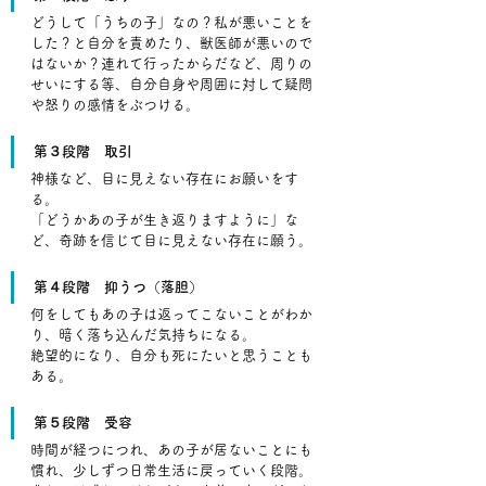
どうして「うちの子」なの？私が悪いことを
した？と自分を責めたり、獣医師が悪いので
はないか？連れて行ったからだなど、周りの
せいにする等、自分自身や周囲に対して疑問
や怒りの感情をぶつける。
第３段階　取引
神様など、目に見えない存在にお願いをす
る。
「どうかあの子が生き返りますように」な
ど、奇跡を信じて目に見えない存在に願う。
第４段階　抑うつ（落胆）
何をしてもあの子は返ってこないことがわか
り、暗く落ち込んだ気持ちになる。
絶望的になり、自分も死にたいと思うことも
ある。
第５段階　受容
時間が経つにつれ、あの子が居ないことにも
慣れ、少しずつ日常生活に戻っていく段階。