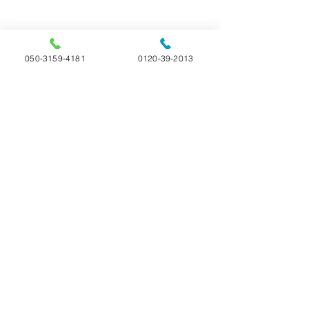
050-3159-4181
0120-39-2013
コメント
📝ペットが亡くなった
📝ペットちゃん
コメントを追加…
時、寝かせ方はどうす
岸。何をすればい
ればいい？
選べる4つのプラン 24時間365日受付
ペットのお火葬 ペットセレモニー
ペットの旅立ち福島店
福島県白河市の
〒961-0827 福島県白河市池下9-3