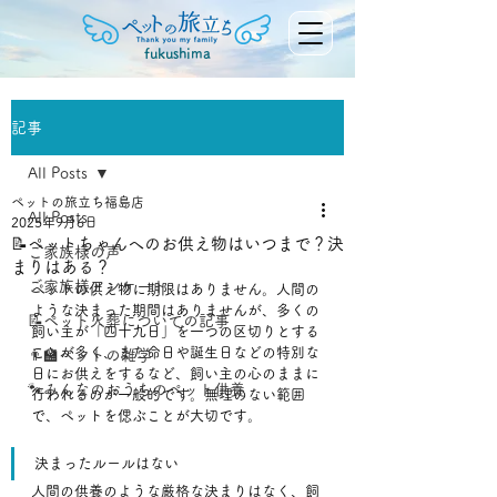
fukushima
記事
All Posts
ペットの旅立ち福島店
All Posts
2025年9月6日
📝ペットちゃんへのお供え物はいつまで？決
ご家族様の声
まりはある？
ご家族様アンケート
ペットの供え物に期限はありません。人間の
ような決まった期間はありませんが、多くの
📝ペット火葬についての記事
飼い主が「四十九日」を一つの区切りとする
ことが多く、また命日や誕生日などの特別な
👨‍🏫ペットの雑学
日にお供えをするなど、飼い主の心のままに
🐾みんなのおうちのペット供養
行われるのが一般的です。無理のない範囲
で、ペットを偲ぶことが大切です。﻿
決まったルールはない
人間の供養のような厳格な決まりはなく、飼