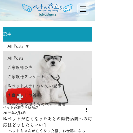
fukushima
記事
All Posts
All Posts
ご家族様の声
ご家族様アンケート
📝ペット火葬についての記事
👨‍🏫ペットの雑学
🐾みんなのおうちのペット供養
ペットの旅立ち福島店
2025年2月4日
📝ペットが亡くなったあとの動物病院への対
応はどうしたらいい？
ペットちゃんが亡くなった後、お世話になっ