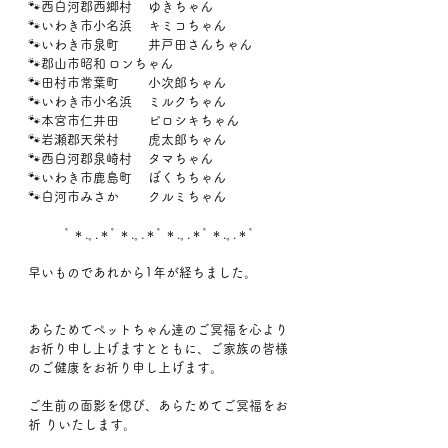
🐾西白河郡西郷村	ゆきちゃん
🐾いわき市小名浜	キミコちゃん
🐾いわき市泉町　	井戸田さんちゃん
🐾郡山市昭和	ロンちゃん
🐾田村市常葉町　	小次郎ちゃん
🐾いわき市小名浜	ミルクちゃん
🐾本宮市仁井田　	ピロシキちゃん
🐾岩瀬郡天栄村　	虎太郎ちゃん
🐾西白河郡泉崎村	タマちゃん
🐾いわき市鹿島町	ぼくちちゃん
🐾白河市みさか　	クルミちゃん
ﾟ＊.｡.＊ﾟ＊.｡.＊ﾟ＊.｡.＊ﾟ＊.｡.＊ﾟ
早いものであれから1年が経ちました。
あらためてペットちゃん達のご冥福を心より
お祈り申し上げますとともに、ご家族の皆様
のご健康をお祈り申し上げます。
ご生前の面影を偲び、あらためてご冥福をお
祈 りいたします。