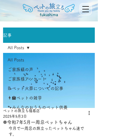
fukushima
記事
All Posts
All Posts
ご家族様の声
ご家族様アンケート
📝ペット火葬についての記事
👨‍🏫ペットの雑学
🐾みんなのおうちのペット供養
ペットの旅立ち福島店
2025年5月3日
❁令和7年5月一周忌ペットちゃん
今月で一周忌の旅立ったペットちゃん達で
す。