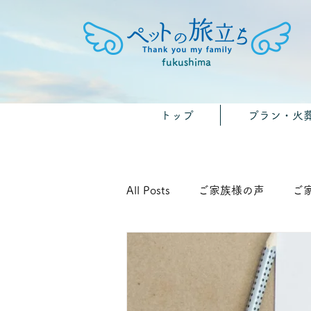
fukushima
トップ
プラン・火
All Posts
ご家族様の声
ご
🐾みんなのおうちのペット供養