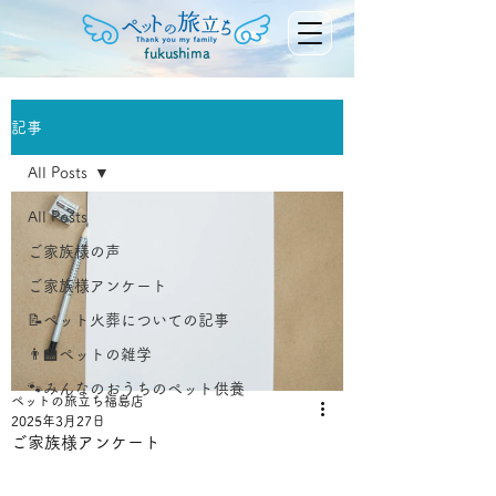
fukushima
記事
All Posts
All Posts
ご家族様の声
ご家族様アンケート
📝ペット火葬についての記事
👨‍🏫ペットの雑学
🐾みんなのおうちのペット供養
ペットの旅立ち福島店
2025年3月27日
ご家族様アンケート