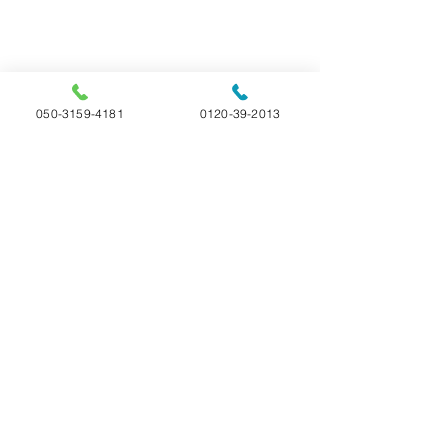
050-3159-4181
0120-39-2013
コメント
ご家族様の声
ご家族様の声
コメントを追加…
選べる4つのプラン 24時間365日受付
ペットのお火葬 ペットセレモニー