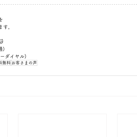
を
ます。

通)
(フリーダイヤル)
料無料
お客さまの声