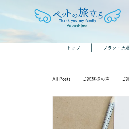
fukushima
トップ
プラン・火
All Posts
ご家族様の声
ご
🐾みんなのおうちのペット供養