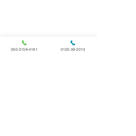
050-3159-4181
0120-39-2013
コメント
ご家族様アンケート
ご家族様アンケー
コメントを追加…