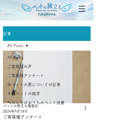
fukushima
記事
All Posts
All Posts
ご家族様の声
ご家族様アンケート
📝ペット火葬についての記事
👨‍🏫ペットの雑学
🐾みんなのおうちのペット供養
ペットの旅立ち福島店
2024年9月18日
ご家族様アンケート