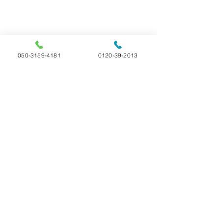
050-3159-4181
0120-39-2013
コメント
ご家族様アンケー
📝🐢ペットの亀の火葬
コメントを追加…
や供養はできる！？
③〜骨が残るかの＆火
選べる4つのプラン 24時間365日受付
葬の方法〜
ペットのお火葬 ペットセレモニー