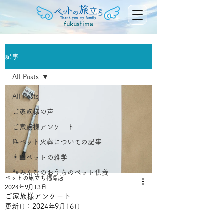
fukushima
記事
All Posts
All Posts
ご家族様の声
ご家族様アンケート
📝ペット火葬についての記事
👨‍🏫ペットの雑学
🐾みんなのおうちのペット供養
ペットの旅立ち福島店
2024年9月13日
ご家族様アンケート
更新日：
2024年9月16日