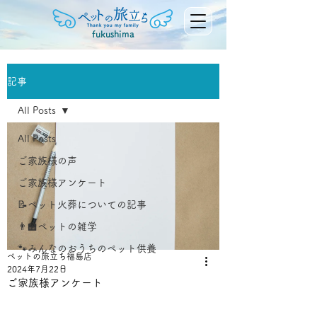
fukushima
記事
All Posts
All Posts
ご家族様の声
ご家族様アンケート
📝ペット火葬についての記事
👨‍🏫ペットの雑学
🐾みんなのおうちのペット供養
ペットの旅立ち福島店
2024年7月22日
ご家族様アンケート