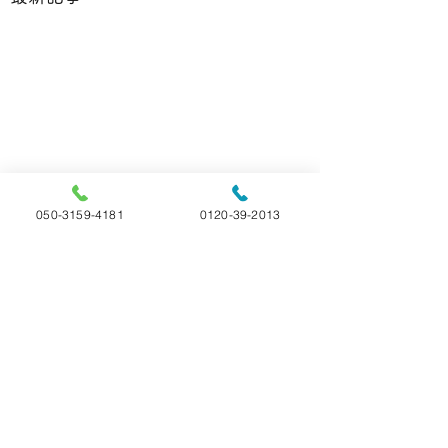
050-3159-4181
0120-39-2013
コメント
ご家族様アンケート
ご家族様アンケー
コメントを追加…