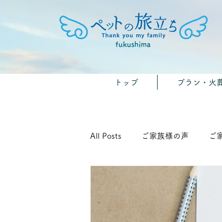
fukushima
トップ
プラン・火
All Posts
ご家族様の声
ご
🐾みんなのおうちのペット供養