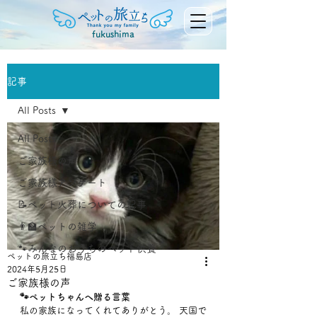
fukushima
記事
All Posts
All Posts
ご家族様の声
ご家族様アンケート
📝ペット火葬についての記事
👨‍🏫ペットの雑学
🐾みんなのおうちのペット供養
ペットの旅立ち福島店
2024年5月25日
ご家族様の声
🐾ペットちゃんへ贈る言葉
私の家族になってくれてありがとう。 天国で