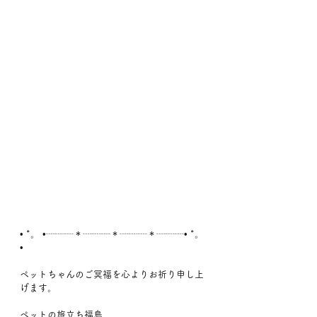
• *。 •┈┈┈＊┈┈┈＊┈┈┈＊┈┈┈• *。 
•
ペットちゃんのご冥福を心よりお祈り申し上
げます。
ペットの旅立ち福島