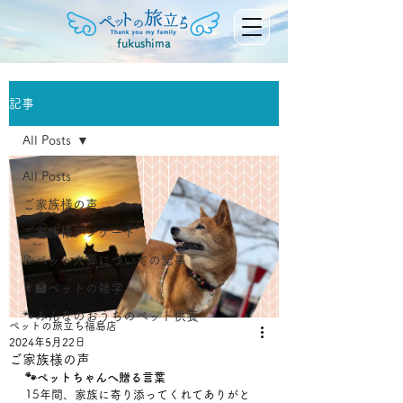
fukushima
記事
All Posts
All Posts
ご家族様の声
ご家族様アンケート
📝ペット火葬についての記事
👨‍🏫ペットの雑学
🐾みんなのおうちのペット供養
ペットの旅立ち福島店
2024年5月22日
ご家族様の声
🐾ペットちゃんへ贈る言葉
15年間、家族に寄り添ってくれてありがと