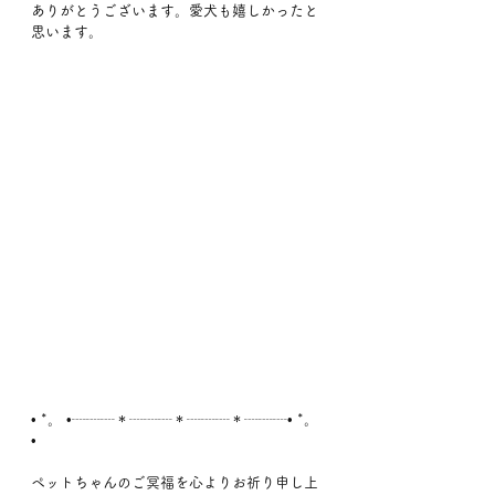
ありがとうございます。愛犬も嬉しかったと
思います。
• *。 •┈┈┈＊┈┈┈＊┈┈┈＊┈┈┈• *。 
•
ペットちゃんのご冥福を心よりお祈り申し上