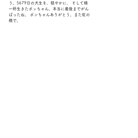
う。5679日の犬生を、穏やかに、 そして精
一杯生きたポッちゃん。本当に最後までがん
ばったね。 ポンちゃんありがとう。また虹の
橋で。