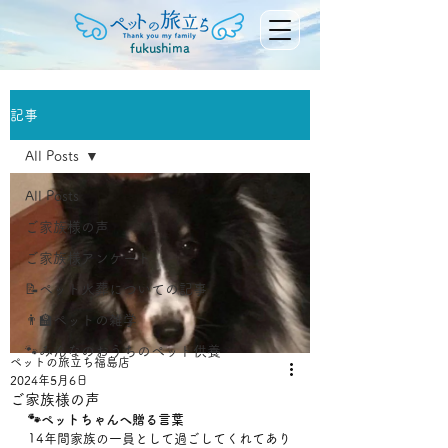
fukushima
記事
All Posts
All Posts
ご家族様の声
ご家族様アンケート
📝ペット火葬についての記事
👨‍🏫ペットの雑学
🐾みんなのおうちのペット供養
ペットの旅立ち福島店
2024年5月6日
ご家族様の声
🐾ペットちゃんへ贈る言葉
14年間家族の一員として過ごしてくれてあり