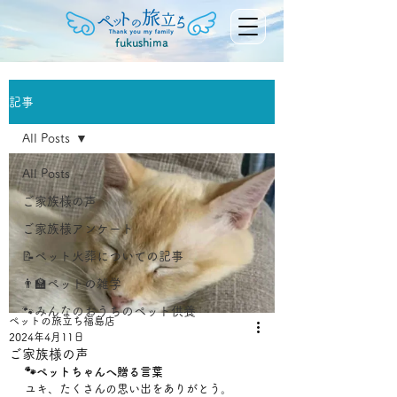
fukushima
記事
All Posts
All Posts
ご家族様の声
ご家族様アンケート
📝ペット火葬についての記事
👨‍🏫ペットの雑学
🐾みんなのおうちのペット供養
ペットの旅立ち福島店
2024年4月11日
ご家族様の声
🐾ペットちゃんへ贈る言葉
ユキ、たくさんの思い出をありがとう。