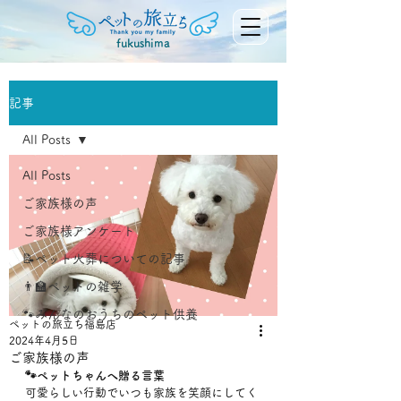
fukushima
記事
All Posts
All Posts
ご家族様の声
ご家族様アンケート
📝ペット火葬についての記事
👨‍🏫ペットの雑学
🐾みんなのおうちのペット供養
ペットの旅立ち福島店
2024年4月5日
ご家族様の声
🐾ペットちゃんへ贈る言葉
可愛らしい行動でいつも家族を笑顔にしてく