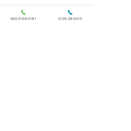
050-3159-4181
0120-39-2013
コメント
令和7年10月一周忌ペ
✉️❁ペットちゃ
コメントを追加…
ットちゃん
メッセージ
選べる4つのプラン 24時間365日受付
ペットのお火葬 ペットセレモニー
ペットの旅立ち福島店
福島県白河市の
〒961-0827 福島県白河市池下9-3
050-3159-4181