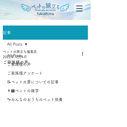
fukushima
記事
All Posts
ペットの旅立ち福島店
All Posts
2022年12月4日
ご家族様の声
ご家族様の声
ご家族様アンケート
📝ペット火葬についての記事
👨‍🏫ペットの雑学
🐾みんなのおうちのペット供養