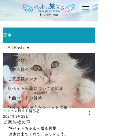
fukushima
記事
All Posts
All Posts
ご家族様の声
ご家族様アンケート
📝ペット火葬についての記事
👨‍🏫ペットの雑学
🐾みんなのおうちのペット供養
ペットの旅立ち福島店
2024年3月28日
ご家族様の声
🐾ペットちゃんへ贈る言葉
お家に来てくれて、ありがとう。