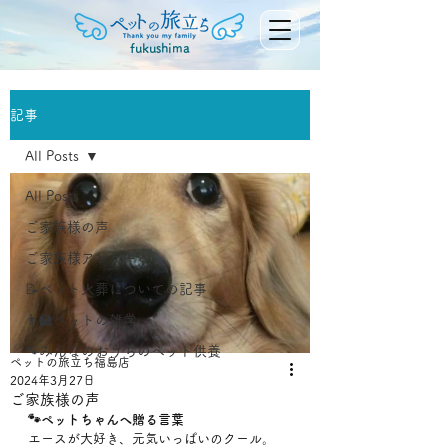
fukushima
記事
All Posts
All Posts
ご家族様の声
ご家族様アンケート
📝ペット火葬についての記事
👨‍🏫ペットの雑学
🐾みんなのおうちのペット供養
ペットの旅立ち福島店
2024年3月27日
ご家族様の声
🐾ペットちゃんへ贈る言葉
エースが大好き、元気いっぱいのクール。